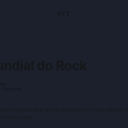
FTT
undial do Rock
lva
—
3 min read
e julho e preciso falar só um pouco por ser o meu gênero m
a deixar passar.