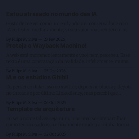
Estou atrasado no mundo das IA
Gosto de me ver como um early adopter conservador e com
IA eu testei imediatamente, vi seu valor, mas relutei em usar
como deveria. Enquanto estou digitando esse texto, e que
By Filipe M. Silva
23 Fev 2026
não será feito por IA, gosto de manter algumas coisas
Proteja o Wayback Machine!
artesanais, estou com 3 agentes rodando e executando 2
A web está morrendo lentamente e você nem percebeu. Esse
texto é uma constatação da realidade. Infelizmente, muros
fechados como os criados pela Meta, a preguiça humana na
By Filipe M. Silva
05 Fev 2026
leitura, o favorecimento da passividade ao consumir vídeos
IA e os estúdios Ghibli
— sejam eles longos ou curtos em plataformas de big techs
— e, por fim, o
Eu pensei em falar isso no xwitter, depois no bluesky, depois
no threads e por último Linkedisney, mas percebi que
nenhum deles me daria o formato que gosto. Sei que escrever
By Filipe M. Silva
06 Out 2025
por lá traz aquele gostinho de olhem as curtidas como isso
Template de arquitetura
se tornou viral, porém é algo efêmero e
Eu sei o nome talvez seja ruim, mas preciso compartilhar
como tenho usado isso e finalmente mudou a minha forma
de programar usando AI Agents. Mas antes vamos voltar um
By Filipe M. Silva
02 Out 2025
pouco em redes neurais? Brincadeira. Nessa altura todos nós