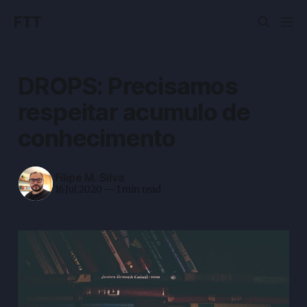
FTT
DROPS: Precisamos
respeitar acumulo de
conhecimento
Filipe M. Silva
16 Jul 2020
—
1 min read