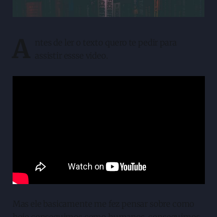
A
ntes de ler o texto quero te pedir para
assistir essse video.
Mas ele basicamente me fez pensar sobre como
hoje conseguimos como humanos, conseguimos