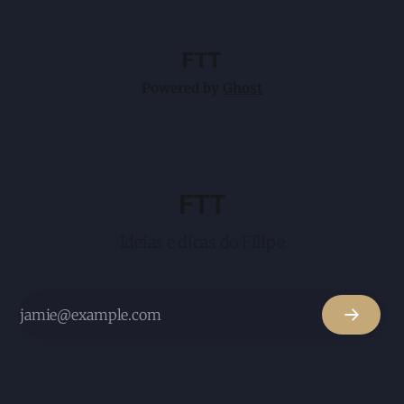
já sabemos que o prompt inicial conta muito e até mesmo
FTT
Powered by
Ghost
FTT
Ideias e dicas do Filipe