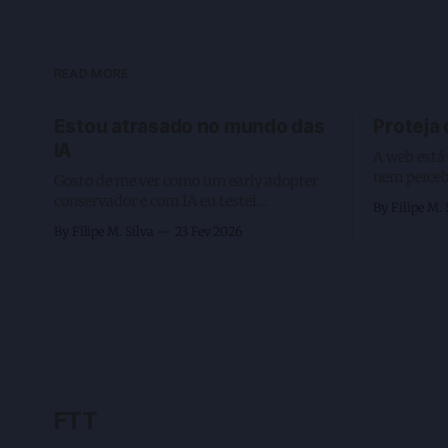
READ MORE
Estou atrasado no mundo das
Proteja
IA
A web está
nem percebeu. Esse tex
Gosto de me ver como um early adopter
constataçã
conservador e com IA eu testei
By Filipe M. 
muros fech
imediatamente, vi seu valor, mas relutei
By Filipe M. Silva
23 Fev 2026
Meta, a pr
em usar como deveria. Enquanto estou
favorecime
digitando esse texto, e que não será feito
consumir v
por IA, gosto de manter algumas coisas
curtos em 
artesanais, estou com 3 agentes rodando
por fim, o
e executando 2
FTT