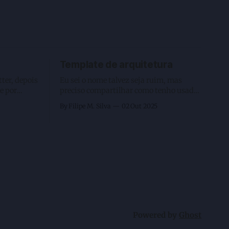
Template de arquitetura
tter, depois
Eu sei o nome talvez seja ruim, mas
e por
preciso compartilhar como tenho usado
ebi que
isso e finalmente mudou a minha forma
By Filipe M. Silva
02 Out 2025
mato que
de programar usando AI Agents. Mas
antes vamos voltar um pouco em redes
s como isso
neurais? Brincadeira. Nessa altura todos
efêmero e
nós já sabemos que o prompt inicial
conta muito e até mesmo
Powered by
Ghost