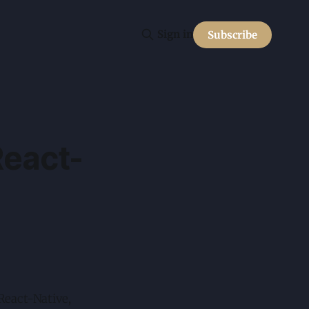
Sign in
Subscribe
eact-
React-Native,