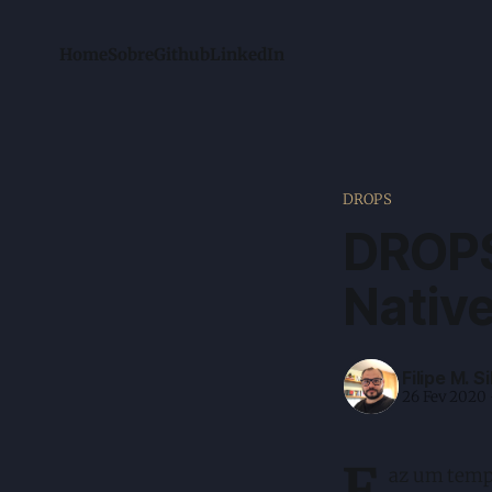
Home
Sobre
Github
LinkedIn
DROPS
DROPS
Nativ
Filipe M. Si
26 Fev 2020
F
az um tempo