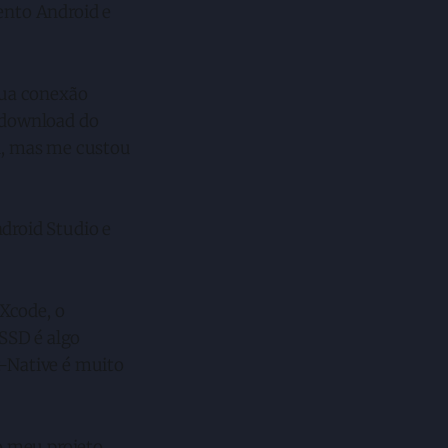
ento Android e
sua conexão
o download do
l, mas me custou
ndroid Studio e
Xcode, o
SSD é algo
t-Native é muito
o meu projeto