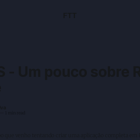
FTT
 - Um pouco sobre R
e
lva
—
1 min read
 que venho tentando criar uma aplicação completa em 