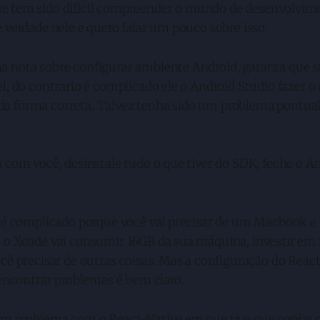
e tem sido dificil compreender o mundo de desenvolvim
 verdade nele e quero falar um pouco sobre isso.
 nota sobre configurar ambiente Android, garanta que 
l, do contrario é complicado ele o Android Studio fazer 
a forma correta. Talvez tenha sido um problema pontua
 com você, desinstale tudo o que tiver do SDK, feche o A
á é complicado porque você vai precisar de um Macbook e 
 o Xcode vai consumir 16GB da sua máquina, investir em 
cê precisar de outras coisas. Mas a configuração do Reac
 encontrar problemas é bem claro.
um problema com o React-Native em que tive que copiar 