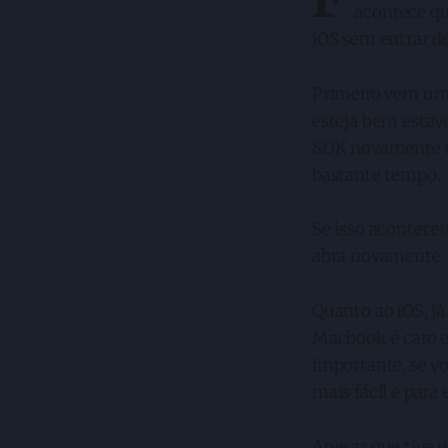
acontece qu
iOS sem entrar de
Primeiro vem uma
esteja bem estave
SDK novamente d
bastante tempo.
Se isso aconteceu
abra novamente.
Quanto ao iOS, j
Macbook é caro e
importante, se vo
mais fácil e para
Apesar que tive 