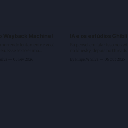
 o Wayback Machine!
IA e os estúdios Ghibli
 morrendo lentamente e você
Eu pensei em falar isso no xwi
to é uma
no bluesky, depois no threads 
o da realidade. Infelizmente,
último Linkedisney, mas perc
Silva
05 Fev 2026
By Filipe M. Silva
06 Out 2025
ados como os criados pela
nenhum deles me daria o for
eguiça humana na leitura, o
gosto. Sei que escrever por lá traz aquele
nto da passividade ao
gostinho de olhem as curtida
ídeos — sejam eles longos ou
se tornou viral, porém é algo 
plataformas de big techs — e,