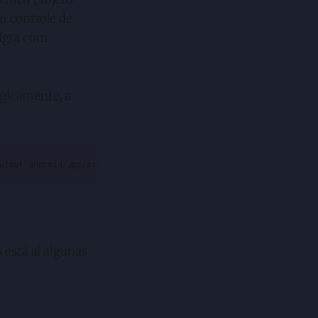
m controle de
migra com
gicamente, a
utput android/app/src/main/assets/index.android.bundle --assets-d
 está aí algunas