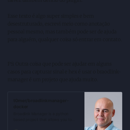
Esse texto é algo super simples e bem
desestruturado, escrevi meio como anotação
pessoal mesmo, mas também pode ser de ajuda
para alguém, qualquer coisa só entrar em contato.
PS: Outra coisa que pode ser ajudar em alguns
casos para capturar sinal e hex é usar o braodlink-
manager é um projeto que ajuda muito.
t0mer/broadlinkmanager-
docker
Broadlink Manager is a python
based project that allows you to
contorol your broadlink devices.