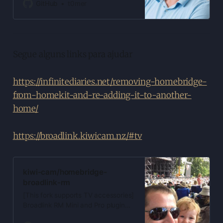
Discover, Leran and send
GitHub
t0mer
command in a very easy way -
t0mer/broadlinkmanager-docker
Segue alguns links para ajudar
https://infinitediaries.net/removing-homebridge-
from-homekit-and-re-adding-it-to-another-
home/
https://broadlink.kiwicam.nz/#tv
kiwi-cam/homebridge-
broadlink-rm
[This fork supports TV accessories]
Broadlink RM Mini and Pro plugin
for homebridge: