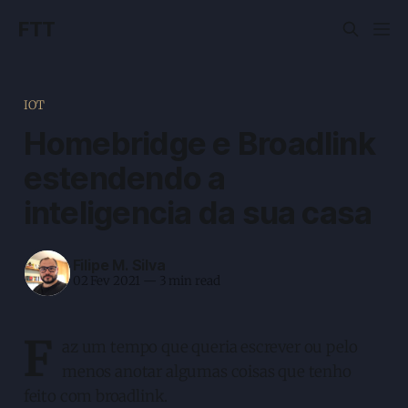
FTT
IOT
Homebridge e Broadlink
estendendo a
inteligencia da sua casa
Filipe M. Silva
02 Fev 2021
—
3 min read
F
az um tempo que queria escrever ou pelo
menos anotar algumas coisas que tenho
feito com broadlink.