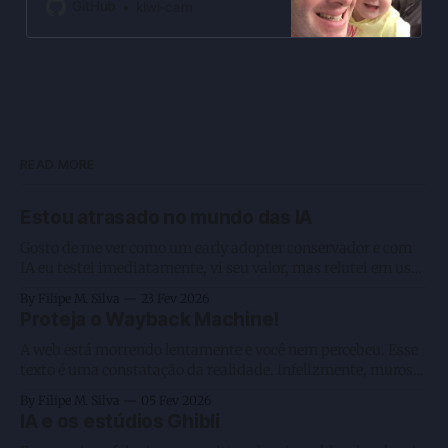
https://github.com/nfarina/homebri
GitHub
kiwi-cam
dge - kiwi-cam/homebridge-
broadlink-rm
READ MORE
Estou atrasado no mundo das IA
Gosto de me ver como um early adopter conservador e com
IA eu testei imediatamente, vi seu valor, mas relutei em usar
como deveria. Enquanto estou digitando esse texto, e que
By Filipe M. Silva
23 Fev 2026
não será feito por IA, gosto de manter algumas coisas
Proteja o Wayback Machine!
artesanais, estou com 3 agentes rodando e executando 2
A web está morrendo lentamente e você nem percebeu. Esse
texto é uma constatação da realidade. Infelizmente, muros
fechados como os criados pela Meta, a preguiça humana na
By Filipe M. Silva
05 Fev 2026
leitura, o favorecimento da passividade ao consumir vídeos
IA e os estúdios Ghibli
— sejam eles longos ou curtos em plataformas de big techs