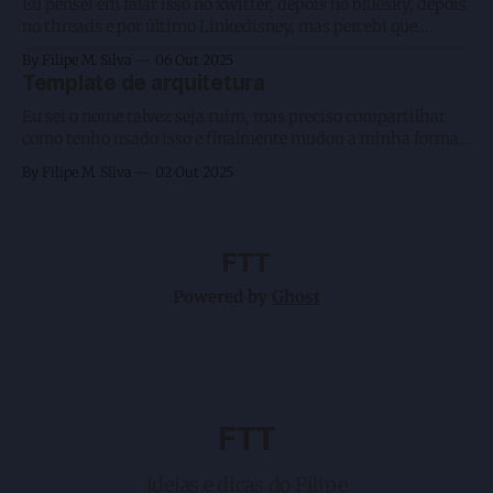
— e, por fim, o
Eu pensei em falar isso no xwitter, depois no bluesky, depois
no threads e por último Linkedisney, mas percebi que
nenhum deles me daria o formato que gosto. Sei que escrever
By Filipe M. Silva
06 Out 2025
por lá traz aquele gostinho de olhem as curtidas como isso
Template de arquitetura
se tornou viral, porém é algo efêmero e
Eu sei o nome talvez seja ruim, mas preciso compartilhar
como tenho usado isso e finalmente mudou a minha forma
de programar usando AI Agents. Mas antes vamos voltar um
By Filipe M. Silva
02 Out 2025
pouco em redes neurais? Brincadeira. Nessa altura todos nós
já sabemos que o prompt inicial conta muito e até mesmo
FTT
Powered by
Ghost
FTT
Ideias e dicas do Filipe