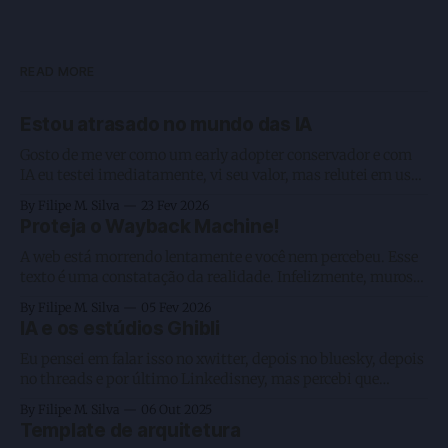
READ MORE
Estou atrasado no mundo das IA
Gosto de me ver como um early adopter conservador e com
IA eu testei imediatamente, vi seu valor, mas relutei em usar
como deveria. Enquanto estou digitando esse texto, e que
By Filipe M. Silva
23 Fev 2026
não será feito por IA, gosto de manter algumas coisas
Proteja o Wayback Machine!
artesanais, estou com 3 agentes rodando e executando 2
A web está morrendo lentamente e você nem percebeu. Esse
texto é uma constatação da realidade. Infelizmente, muros
fechados como os criados pela Meta, a preguiça humana na
By Filipe M. Silva
05 Fev 2026
leitura, o favorecimento da passividade ao consumir vídeos
IA e os estúdios Ghibli
— sejam eles longos ou curtos em plataformas de big techs
— e, por fim, o
Eu pensei em falar isso no xwitter, depois no bluesky, depois
no threads e por último Linkedisney, mas percebi que
nenhum deles me daria o formato que gosto. Sei que escrever
By Filipe M. Silva
06 Out 2025
por lá traz aquele gostinho de olhem as curtidas como isso
Template de arquitetura
se tornou viral, porém é algo efêmero e