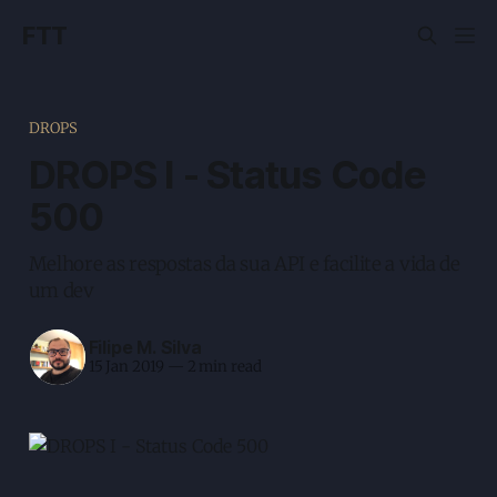
FTT
DROPS
DROPS I - Status Code
500
Melhore as respostas da sua API e facilite a vida de
um dev
Filipe M. Silva
15 Jan 2019
—
2 min read