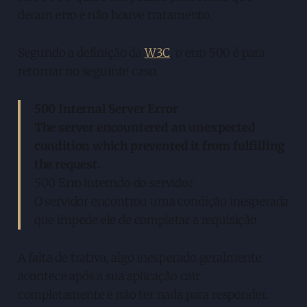
deram erro e não houve tratamento.
Segundo a definição da
W3C
, o erro 500 é para
retornar no seguinte caso.
500 Internal Server Error
The server encountered an unexpected
condition which prevented it from fulfilling
the request.
500 Erro interndo do servidor
O servidor encontrou uma condição inesperada
que impede ele de completar a requisição
A falta de trativa, algo inesperado geralmente
acontece após a sua aplicação cair
completamente e não ter nada para responder.