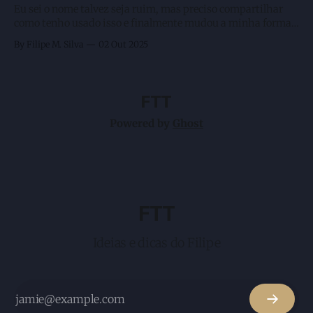
Eu sei o nome talvez seja ruim, mas preciso compartilhar
como tenho usado isso e finalmente mudou a minha forma
de programar usando AI Agents. Mas antes vamos voltar um
By Filipe M. Silva
02 Out 2025
pouco em redes neurais? Brincadeira. Nessa altura todos nós
já sabemos que o prompt inicial conta muito e até mesmo
FTT
Powered by
Ghost
FTT
Ideias e dicas do Filipe