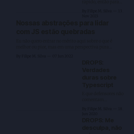
rápido, então para
chamado como
adiantar já fiquem
membro da igreja do
By Filipe M. Silva
13
sabendo que as
DRY, talvez
Nov 2023
ferramentas usadas
Nossas abstrações para lidar
é Sinon, Mocha e
com JS estão quebradas
Chai sem
Typescript. Outra
Eu não quero entrar no mérito aqui sobre o que é
coisa também é para
melhor ou pior, mas em uma perspectiva pura
testes de JS em
simples e olhando para testes, nós estamos
cenários de API,
By Filipe M. Silva
07 Jun 2022
quebrados e nem dá p/ saber por onde começar a
browser a coisa é
DROPS:
consertar. Quero começar por uma declaração simples
diferente. Vamos lá,
Verdades
e comum de quem pratica TDD de
gerenciamento de
duras sobre
objetos esse é um
Typescript
detalhe que vejo
E que defensores não
comentam
DISCLAIMER: Estou
By Filipe M. Silva
18
escrevendo esse post
Jun 2020
meio stressado com
DROPS: Me
um assunto que vi
desculpa, não
no meu e-mail sobre