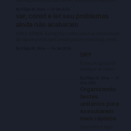
não respondia fora do Docker, encontrei a solução em
um detalhe simples de configuração. As vezes eu
By Filipe M. Silva
11 Set 2024
tomo uma decisões bem ruins no desenvolvimento de
var, const e let seu problemas
coisas e projetos que tenho. Não gosto de jogar no
ainda não acabaram
safe que é o bom e velho
DISCLAIMER: A preguiça custa caro e na restauração
de alguns posts após perder parte o meu blog, percebi
que o embed abaixo quase não pode ser recuperado.
By Filipe M. Silva
04 Set 2024
Para facilitar isso vou deixar o link original, mas
DRY
reproduzir toda a thread Então preciso discordar
sobre isso aqui. Acontece 1 cenário q
É isso, eu gosto de
começar os meus
textos com
By Filipe M. Silva
17
clickbaits, porém
Nov 2023
não vai ser o caso
Organizando
desse texto. Deixar
testes
eu entrar logos nos
unitários para
detalhes e fazer algo
que é impossível no
executarem
Twitter, dar o
mais rápidos
contexto correto, por
Esse texto é algo
falta dele fui até