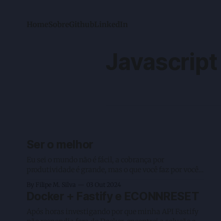
Home
Sobre
Github
LinkedIn
Javascript
Ser o melhor
Eu sei o mundo não é fácil, a cobrança por
produtividade é grande, mas o que você faz por você?
Antes de continuar com esse texto eu acho
By Filipe M. Silva
03 Out 2024
importante ajustar o público, entender para quem
Docker + Fastify e ECONNRESET
falamos, ajuda a mensagem a chegar melhor e
também salvar o recurso mais valioso da
Após horas investigando por que minha API Fastify