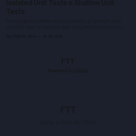
Isolated Unit Tests e Shallow Unit
Tests
Esse artigo está sendo escrito durante a preparação para
uma talk aqui na Concrete. Aqui nos preocupamos muito
com qualidade de software e testes unitários. Técnicas
By Filipe M. Silva
14 Set 2018
melhores para escrever testes sempre são pautas de talks e
conversas entre nós Devs. Além disso tivemos alguns
problemas recentes em um projeto ao
FTT
Powered by
Ghost
FTT
Ideias e dicas do Filipe